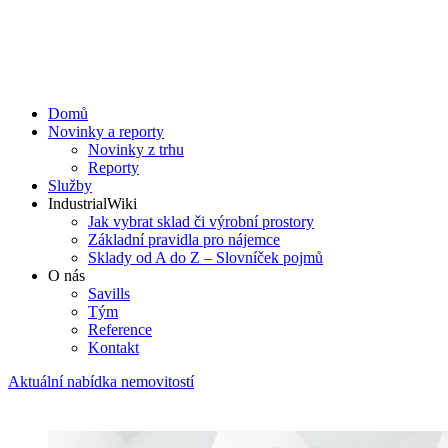
Domů
Novinky a reporty
Novinky z trhu
Reporty
Služby
IndustrialWiki
Jak vybrat sklad či výrobní prostory
Základní pravidla pro nájemce
Sklady od A do Z – Slovníček pojmů
O nás
Savills
Tým
Reference
Kontakt​
Aktuální nabídka nemovitostí