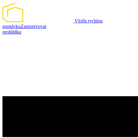
Vložit rychlou
poptávku
Zarezervovat
prohlídku