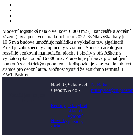
Moderní logistická hala o velikosti 6,000 m2 (+ kanceláře a sociální
zázemí) byla postavena na konci roku 2022. Světlá výška haly je
10,5 m a budova umožňuje nakládku a vykládku tzv. gigalinerů.
Areál je zabezpečený a oplocený s vrátnicí. Součástí areálu jsou
rozsáhlé venkovní manipulační plochy i plochy s přístřeškem s
využitou plochou až 16 000 m2. V areálu je příprava pro nabíjení
kamionů s elektrickým pohonem a k dispozici je také rychlonabíjecí
stanice pro osobní auta. Možnost využití železničního terminálu
AWT Paskov.
Novinky
Sklady od
Nabídka
a reporty
A do Z
průmyslových prostor
Nenašli jste, co jste
hledali?
Reporty
Jak vybrat
sklad či
výrobní
Novinky
prostory​
z trhu