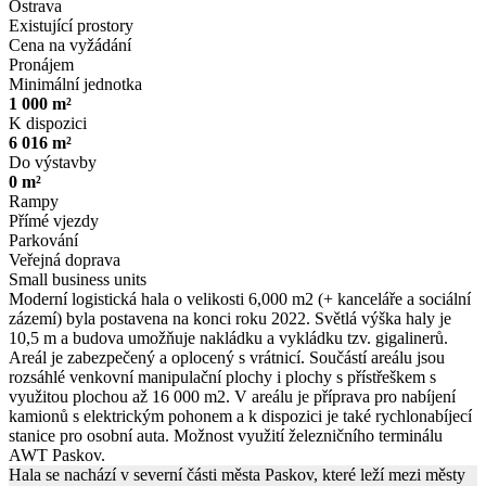
Ostrava
Existující prostory
Cena na vyžádání
Pronájem
Minimální jednotka
1 000 m²
K dispozici
6 016 m²
Do výstavby
0 m²
Rampy
Přímé vjezdy
Parkování
Veřejná doprava
Small business units
Moderní logistická hala o velikosti 6,000 m2 (+ kanceláře a sociální
zázemí) byla postavena na konci roku 2022. Světlá výška haly je
10,5 m a budova umožňuje nakládku a vykládku tzv. gigalinerů.
Areál je zabezpečený a oplocený s vrátnicí. Součástí areálu jsou
rozsáhlé venkovní manipulační plochy i plochy s přístřeškem s
využitou plochou až 16 000 m2. V areálu je příprava pro nabíjení
kamionů s elektrickým pohonem a k dispozici je také rychlonabíjecí
stanice pro osobní auta. Možnost využití železničního terminálu
AWT Paskov.
Hala se nachází v severní části města Paskov, které leží mezi městy