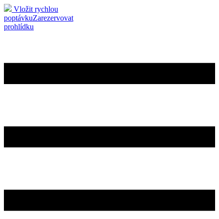
Vložit rychlou
poptávku
Zarezervovat
prohlídku