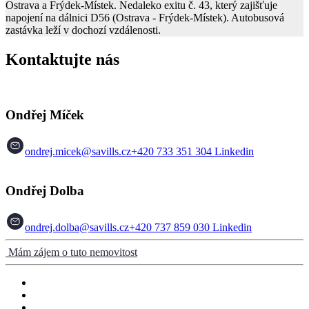
Ostrava a Frýdek-Místek. Nedaleko exitu č. 43, který zajišťuje
napojení na dálnici D56 (Ostrava - Frýdek-Místek). Autobusová
zastávka leží v dochozí vzdálenosti.
Kontaktujte nás
Ondřej Míček
ondrej.micek@savills.cz
+420 733 351 304
Linkedin
Ondřej Dolba
ondrej.dolba@savills.cz
+420 737 859 030
Linkedin
Mám zájem o tuto nemovitost