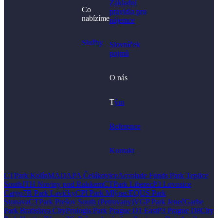
Základní
Co
pravidla pro
nabízíme
nájemce
Služby
Slovníček
pojmů
O nás
T
ým
Reference
Kontakt
CTPark Kolín
MADAPA Čelákovice
Accolade Funds Park Teplice
South
JTH Noviny pod Ralskem
CTPark Liberec
P3 Lovosice
Cargo
7R Park Lavičky
CPI Park Mlýnec
EQUS Park
Stonava
CTPark Prešov South (Petrovany)
VGP Park Jeneč
Garbe
Park Bratislava City
Prologis Park Prague D1 East
P3 Prague D8
City