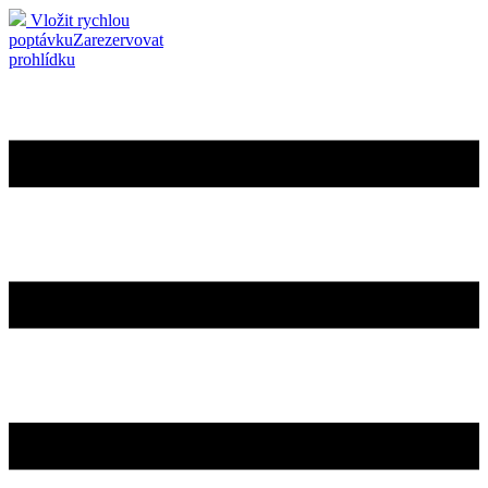
Vložit rychlou
poptávku
Zarezervovat
prohlídku