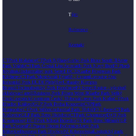
T
ým
Reference
Kontakt
CTPark Holubice
CTPark Nýřany
Garbe Park Brno South II
Arete
Park Vráble
CTPark Česká Lípa
Accolade Park Nový Bor
P3 Plzeň
Myslinka
Industriálny park Sereď DC32
Garbe Progresus Park
Klášterec
CTPark Most
Areál Týniště - Cream
Lovosice One
Industrial Park II
UDI Přehýšov
Urbanity Kampus
Bruntál
Technologický Park Ploučnice
P3 Senec
Rosice - výrobně
skladovací areál
Business Park Pilsen West II
Garbe Park Velký
Osek
Logistické centrum Česká Třebová
Green Park Kolín
CTPark
Hradec Králové
GLP Park Praha Kozomín
CSPPark
Humpolec
CTPark Stříbro
Industrial Park Třebíč
P3 Liberec
CTPark
Nošovice
GLP Park Brno Holubice
CTPark Chomutov
D+D Park
Kosmonosy II
CTPark Mladá Boleslav
7R Park Brno Měnín
VGP
Park Zvolen
P3 Prague Horní Počernice
Arete Park
Milovice
Business Park Divišov
PZ Krkonošská
Logistický park