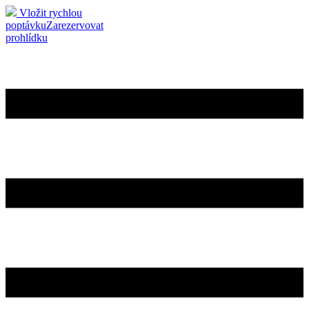
Vložit rychlou
poptávku
Zarezervovat
prohlídku