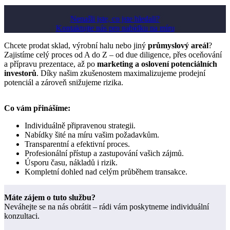
Nenašli jste, co jste hledali?
Kontaktujte nás pro nabídku na míru
Chcete prodat sklad, výrobní halu nebo jiný
průmyslový areál
?
Zajistíme celý proces od A do Z – od due diligence, přes oceňování
a přípravu prezentace, až po
marketing a oslovení potenciálních
investorů
. Díky našim zkušenostem maximalizujeme prodejní
potenciál a zároveň snižujeme rizika.
Co vám přinášíme:
Individuálně připravenou strategii.
Nabídky šité na míru vašim požadavkům.
Transparentní a efektivní proces.
Profesionální přístup a zastupování vašich zájmů.
Úsporu času, nákladů i rizik.
Kompletní dohled nad celým průběhem transakce.
Máte zájem o tuto službu?
Neváhejte se na nás obrátit – rádi vám poskytneme individuální
konzultaci.