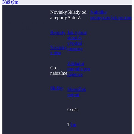
Náš tým
Novinky
Sklady od
Nabídka
a reporty
A do Z
průmyslových prostor
Nenašli jste, co jste
hledali?
Reporty
Jak vybrat
sklad či
výrobní
Novinky
prostory​
z trhu
Základní
Co
pravidla pro
nabízíme
nájemce
Služby
Slovníček
pojmů
O nás
T
ým