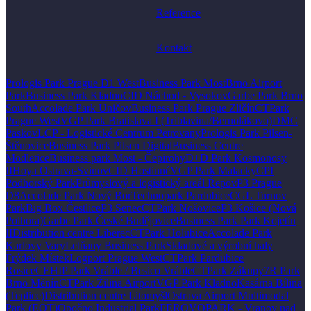
Reference
Kontakt
Prologis Park Prague D1 West
Business Park Most
Brno Airport
Park
Business Park Kladno
CID Náchod - Vysokov
Garbe Park Brno
South
Accolade Park Uničov
Business Park Prague Zličín
CTPark
Prague West
VGP Park Bratislava I (Triblavina/Bernolákovo)
DMC
Paskov
LCP - Logistické Centrum Petrovany
Prologis Park Pilsen-
Štěnovice
Business Park Pilsen Digital
Business Centre
Modletice
Business park Most - Čepirohy
D+D Park Kosmonosy
II
Hoya Ostrava-Svinov
CID Hostinné
VGP Park Malacky
CPI
Podhorský Park
Průmyslový a logistický areál Řepov
P3 Prague
D8
Accolade Park Nový Bor
Technopark Pardubice
CGL Turnov
Park
Big Box Čestlice
P3 Senec
CTPark Nošovice
P3 Košice (Nová
Polhora)
Garbe Park České Budějovice
Business Park Park Kojetín
II
Distribution centre Liberec
CTPark Holubice
Accolade Park
Karlovy Vary
Letňany Business Park
Skladové a výrobní haly
Frýdek Místek
Logport Prague West
CTPark Pardubice
Rosice
CEHIP Park Vráble / Besico Vráble
CTPark Zákupy
7R Park
Brno Měnín
CTPark Žilina Airport
VGP Park Kladno
Kasárna Bílina
(Teplice)
Distribution centre Litomyšl
Ostrava Airport Multimodal
Park (EQT)
Opočno Industrial Park
FEROVOPARK - Vranov nad