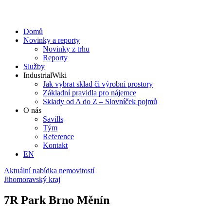
Domů
Novinky a reporty
Novinky z trhu
Reporty
Služby
IndustrialWiki
Jak vybrat sklad či výrobní prostory
Základní pravidla pro nájemce
Sklady od A do Z – Slovníček pojmů
O nás
Savills
Tým
Reference
Kontakt​
EN
Aktuální nabídka nemovitostí
Jihomoravský kraj
7R Park Brno Měnín