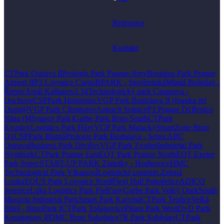
Reference
Kontakt
CTPark Ostrava II
Prologis Park Prague-Jirny
Business Park Prague
Airport II
P3 Lovosice Cargo
BPARK - Strojírenská
Mladá Boleslav -
Řepov
Areál Kaštanová 34
Technologický park Casanova -
Duchcov
CSPPark Humpolec
VGP Park Bratislava II (Ivanka pri
Dunaji)
VGP Park Chomutov
Antracit Solnice
P3 Prague D1
Besico
Nitra (Mlynarce Park)
Garbe Park Brno South
CTPark
Kvasiny
Logistics Park Hůry
VGP Park Malacky
SmartZone Brno
D1
CSPPark Blatná
Prologis Park Bratislava - Senec
ABC
Ostrava
Business Park Divišov
VGP Park Zvolen
Industrial Park
Nymburk
CTPark Prague East
EQT Park Prague North
EQT Exeter
Park Senec
START-UP PARK Zlatníky - Hodkovice
HMC
Technological Park Vlkanová
Logistické centrum Zelená
Louka
EQUS Park Lovosice Nord
Flexi Hall Pohořelice
ADICO
Jesenice
Lúka Logistics Park Piešťany
Garbe Park Velký Osek
South
Moravia Industrial Park
Smart Park Karviná
CTPark Teplice
Velká
Bíteš - BrnoPark I
CTPark Tošanovice
Pilsen Park West
D+D Park
Kosmonosy II
DMC Brno Sokolnice
7R Park Soběslav
CTPark