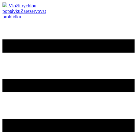
Vložit rychlou
poptávku
Zarezervovat
prohlídku