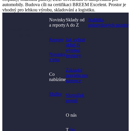
automobily. Budova cíli na certifikaci BREEM Excelent. Prostor je
vhodný pro lehkou výrobu, skladování a logistiku.
Novinky
Sklady od
Nabídka
a reporty
A do Z
průmyslových prostor
Nenašli jste, co jste
hledali?
Reporty
Jak vybrat
sklad či
výrobní
Novinky
prostory​
z trhu
Základní
Co
pravidla pro
nabízíme
nájemce
Služby
Slovníček
pojmů
O nás
T
ým