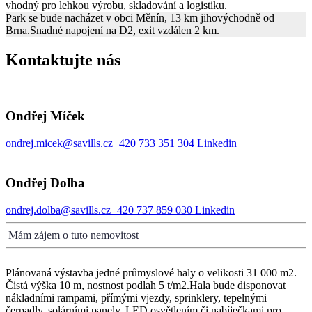
vhodný pro lehkou výrobu, skladování a logistiku.
Park se bude nacházet v obci Měnín, 13 km jihovýchodně od
Brna.Snadné napojení na D2, exit vzdálen 2 km.
Kontaktujte nás
Ondřej Míček
ondrej.micek@savills.cz
+420 733 351 304
Linkedin
Ondřej Dolba
ondrej.dolba@savills.cz
+420 737 859 030
Linkedin
Mám zájem o tuto nemovitost
Plánovaná výstavba jedné průmyslové haly o velikosti 31 000 m2.
Čistá výška 10 m, nostnost podlah 5 t/m2.Hala bude disponovat
nákladními rampami, přímými vjezdy, sprinklery, tepelnými
čerpadly, solárními panely, LED osvětlením či nabíječkami pro