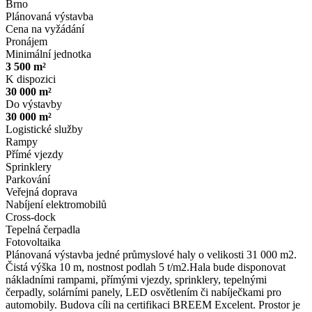
Brno
Plánovaná výstavba
Cena na vyžádání
Pronájem
Minimální jednotka
3 500 m²
K dispozici
30 000 m²
Do výstavby
30 000 m²
Logistické služby
Rampy
Přímé vjezdy
Sprinklery
Parkování
Veřejná doprava
Nabíjení elektromobilů
Cross-dock
Tepelná čerpadla
Fotovoltaika
Plánovaná výstavba jedné průmyslové haly o velikosti 31 000 m2.
Čistá výška 10 m, nostnost podlah 5 t/m2.Hala bude disponovat
nákladními rampami, přímými vjezdy, sprinklery, tepelnými
čerpadly, solárními panely, LED osvětlením či nabíječkami pro
automobily. Budova cíli na certifikaci BREEM Excelent. Prostor je