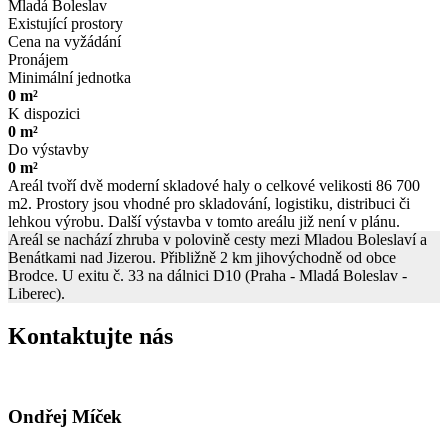
Mladá Boleslav
Existující prostory
Cena na vyžádání
Pronájem
Minimální jednotka
0 m²
K dispozici
0 m²
Do výstavby
0 m²
Areál tvoří dvě moderní skladové haly o celkové velikosti 86 700
m2. Prostory jsou vhodné pro skladování, logistiku, distribuci či
lehkou výrobu. Další výstavba v tomto areálu již není v plánu.
Areál se nachází zhruba v polovině cesty mezi Mladou Boleslaví a
Benátkami nad Jizerou. Přibližně 2 km jihovýchodně od obce
Brodce. U exitu č. 33 na dálnici D10 (Praha - Mladá Boleslav -
Liberec).
Kontaktujte nás
Ondřej Míček