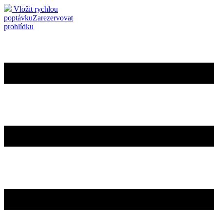
Vložit rychlou
poptávku
Zarezervovat
prohlídku