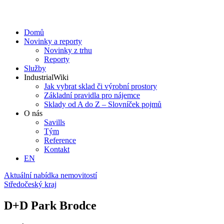
Domů
Novinky a reporty
Novinky z trhu
Reporty
Služby
IndustrialWiki
Jak vybrat sklad či výrobní prostory
Základní pravidla pro nájemce
Sklady od A do Z – Slovníček pojmů
O nás
Savills
Tým
Reference
Kontakt​
EN
Aktuální nabídka nemovitostí
Středočeský kraj
D+D Park Brodce