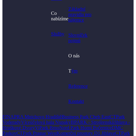
Základní
Co
pravidla pro
nabízíme
nájemce
Služby
Slovníček
pojmů
O nás
T
ým
Reference
Kontakt
FINAPRA Mnichovo Hradiště
Business Park Cheb East
CTPark
Voderady
Víceúčelová hala Nupaky
BPARK - Strojírenská
Jihlava -
Hruškové Dvory
ViPark Brno
Nord Park Horní Počernice
DMC
Paskov
CTPark Prague West
Komerční prostory D1 Jihlava
CTPark