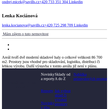
ondrej.micek@savills.cz
+420 733 351 304
Linkedin
Lenka Kociánová
lenka.kocianova@savills.cz
+420 725 298 709
Linkedin
Mám zájem o tuto nemovitost
Areál tvoří dvě moderní skladové haly o celkové velikosti 86 700
m2. Prostory jsou vhodné pro skladování, logistiku, distribuci či
lehkou výrobu. Další výstavba v tomto areálu již není v plánu.
Novinky
Sklady od
Nabídka
a reporty
A do Z
průmyslových prostor
Nenašli jste, co jste
hledali?
Reporty
Jak vybrat
sklad či
výrobní
Novinky
prostory​
z trhu