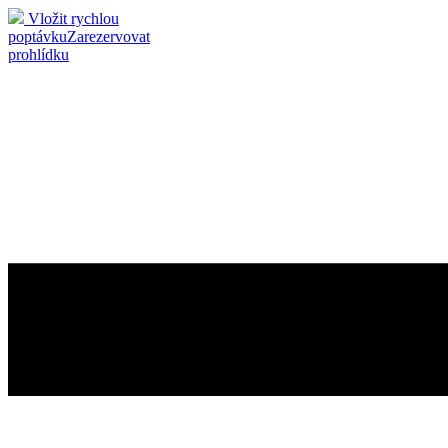
Vložit rychlou
poptávku
Zarezervovat
prohlídku