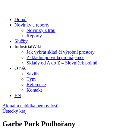
Domů
Novinky a reporty
Novinky z trhu
Reporty
Služby
IndustrialWiki
Jak vybrat sklad či výrobní prostory
Základní pravidla pro nájemce
Sklady od A do Z – Slovníček pojmů
O nás
Savills
Tým
Reference
Kontakt​
EN
Aktuální nabídka nemovitostí
Ústecký kraj
Garbe Park Podbořany