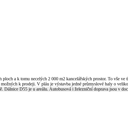
h ploch a k tomu necelých 2 000 m2 kancelářských prostor. To vše ve t
ožných k prodeji. V pláu je výstavba jedné průmyslové haly o veliko
. Dálnice D55 je u areálu. Autobusová i železniční doprava jsou v do