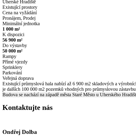
Uherské Hradiště
Existující prostory
Cena na vyžádání
Pronájem, Prodej
Minimální jednotka
1 000 m²
K dispozici
56 900 m²
Do výstavby
50 000 m²
Rampy
Přímé vjezdy
Sprinklery
Parkování
Veřejná doprava
Existující průmyslová hala nabízí až 6 900 m2 skladových a výrobníc
je dalších 100 000 m2 pozemků vhodných pro průmyslovou zástavbu m
Budova se nachází na západě města Staré Město u Uherského Hradiště
Kontaktujte nás
Ondřej Dolba