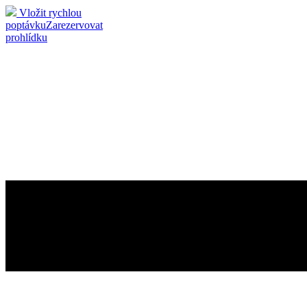
Vložit rychlou
poptávku
Zarezervovat
prohlídku