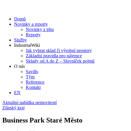
Domů
Novinky a reporty
Novinky z trhu
Reporty
Služby
IndustrialWiki
Jak vybrat sklad či výrobní prostory
Základní pravidla pro nájemce
Sklady od A do Z – Slovníček pojmů
O nás
Savills
Tým
Reference
Kontakt​
EN
Aktuální nabídka nemovitostí
Zlínský kraj
Business Park Staré Město