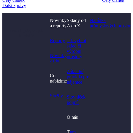
Celý článek
Celý článek
Další zprávy
Novinky
Sklady od
Nabídka
a reporty
A do Z
průmyslových prostor
Nenašli jste, co jste
hledali?
Reporty
Jak vybrat
sklad či
výrobní
Novinky
prostory​
z trhu
Základní
Co
pravidla pro
nabízíme
nájemce
Služby
Slovníček
pojmů
O nás
T
ým