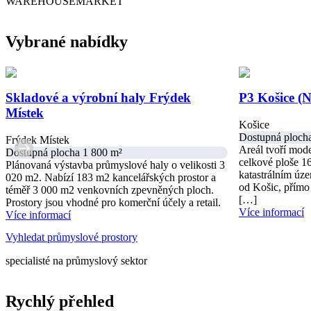
WAREHOUSEMARKET
Vybrané nabídky
Skladové a výrobní haly Frýdek
P3 Košice (
Místek
Košice
Dostupná ploch
Frýdek Místek
Areál tvoří mode
Dostupná plocha 1 800 m²
celkové ploše 1
Plánovaná výstavba průmyslové haly o velikosti 3
katastrálním úz
020 m2. Nabízí 183 m2 kancelářských prostor a
od Košic, přímo
téměř 3 000 m2 venkovních zpevněných ploch.
[…]
Prostory jsou vhodné pro komerční účely a retail.
Více informací
Více informací
Vyhledat průmyslové prostory
specialisté na průmyslový sektor
Rychlý přehled