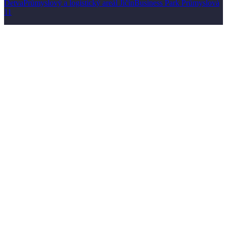
Detva
Průmyslový a logistický areál Jičín
Business Park Průmyslová
11