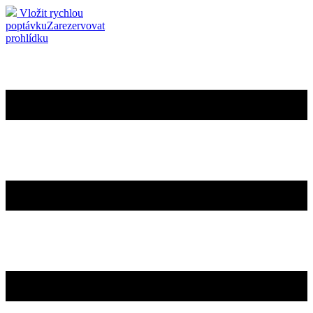
Vložit rychlou
poptávku
Zarezervovat
prohlídku