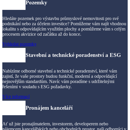
Pozemky
Hledáte pozemek pro výstavbu průmyslové nemovitosti pro své
podnikání nebo za účelem investice? Pomůžeme vám najít vhodnou
lokalitu s odpovídajícím využitím plochy a pomůžeme vám s celým
procesem akvizice od začátku až do konce.
Vyhledat pozemky
Stavební
a
technické poradenství
a
ESG
Nabízíme odborné stavební a technické poradenství, které vám
zajistí, že vaše prostory budou funkční, moderní a odpovídající
nejnovějším standardům. Navíc vám poradíme s udržitelnými
řešeními v souladu s ESG požadavky.
Více informací
Pronájem kanceláří
Ať už jste pronajímatelem, investorem, developerem nebo
nájemcem kancelářských nebo obchodních prostor, naši odborníci v