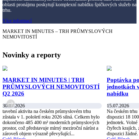
oblasti pronájmu poskytují komplexní nabídku špičkových služeb na
trhu.
Více informací
MARKET IN MINUTES – TRH PRŮMYSLOVÝCH
NEMOVITOSTÍ
Novinky a reporty
MARKET IN MINUTES | TRH
Poptávka po
PRŮMYSLOVÝCH NEMOVITOSTÍ
jednotkách 
Q2 2026
nabídku
30.07.2026
15.07.2026
tavební aktivita na českém průmyslovém trhu
Na českém trhu 
zůstala v 1. pololetí roku 2026 silná. Celkem bylo
dispozici 18 10
dokončeno 485 400 m² moderních průmyslových
jednotek. Volné
prostor, což představuje mírný meziroční nárůst a
čtyřech krajích,
zároveň objem výrazně převyšující...
dispozici žádné. 