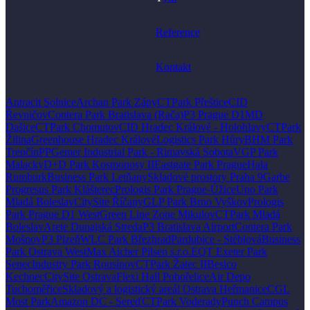
Reference
Kontakt
Antracit Solnice
Archan Park Zápy
CTPark Přeštice
CID
Řevničov
Contera Park Bratislava (Rača)
P3 Prague D1
MD
Dašice
CTPark Chomutov
CID Hradec Králové - Holohlavy
CTPark
Žilina
Greenhouse Hradec Králové
Logistics Park Hůry
BHM Park
Trenčín
PPGemer Industrial Park - Rimavská Sobota
VGP Park
Malacky
D+D Park Kosmonosy II
Eastgate Park Prague
Hala
Rumburk
Business Park Letňany
Skladové prostory Praha 9
Garbe
Progresus Park Klášterec
Prologis Park Prague-Úžice
Uno Park
Mladá Boleslav
CitySite Říčany
GLP Park Brno Vyškov
Prologis
Park Prague D1 West
Green Line Zone Mikulov
CTPark Mladá
Boleslav
Arete Dunajská Streda
P3 Bratislava Airport
Contera Park
Mošnov
P3 Plzeň
WLC Park Březhrad
Pardubice - Stéblová
Business
Park Ostrava West
Max Aicher Pilsen s.r.o.
EQT Exeter Park
Senec
Industry Park Rousínov
CTPark Žatec II
Besico
Kechnec
CitySite Ostrava
Flexi Hall Pohořelice
Air Depo
Tuchoměřice
Skladový a logistický areál Ostrava Heřmanice
CGL
Most Park
Amazon DC - Sereď
CTPark Voderady
Punch Campus