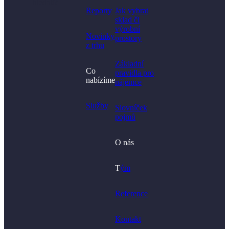
hledali?
Reporty
Jak vybrat
sklad či
výrobní
Novinky
prostory​
z trhu
Základní
Co
pravidla pro
nabízíme
nájemce
Služby
Slovníček
pojmů
O nás
T
ým
Reference
Kontakt