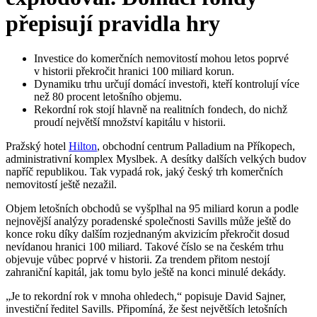
přepisují pravidla hry
Investice do komerčních nemovitostí mohou letos poprvé
v historii překročit hranici 100 miliard korun.
Dynamiku trhu určují domácí investoři, kteří kontrolují více
než 80 procent letošního objemu.
Rekordní rok stojí hlavně na realitních fondech, do nichž
proudí největší množství kapitálu v historii.
Pražský hotel
Hilton
, obchodní centrum Palladium na Příkopech,
administrativní komplex Myslbek. A desítky dalších velkých budov
napříč republikou. Tak vypadá rok, jaký český trh komerčních
nemovitostí ještě nezažil.
Objem letošních obchodů se vyšplhal na 95 miliard korun a podle
nejnovější analýzy poradenské společnosti Savills může ještě do
konce roku díky dalším rozjednaným akvizicím překročit dosud
nevídanou hranici 100 miliard. Takové číslo se na českém trhu
objevuje vůbec poprvé v historii. Za trendem přitom nestojí
zahraniční kapitál, jak tomu bylo ještě na konci minulé dekády.
„Je to rekordní rok v mnoha ohledech,“ popisuje David Sajner,
investiční ředitel Savills. Připomíná, že šest největších letošních