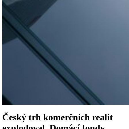
Český trh komerčních realit
explodoval. Domácí fondy