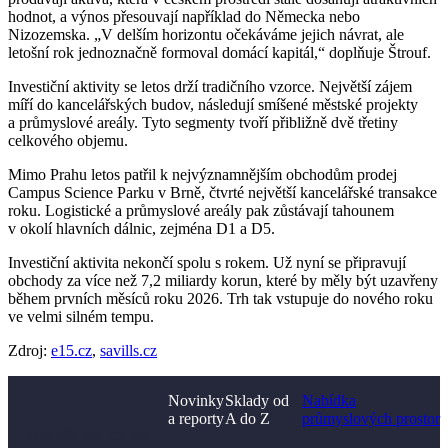
hodnot, a výnos přesouvají například do Německa nebo
Nizozemska. „V delším horizontu očekáváme jejich návrat, ale
letošní rok jednoznačně formoval domácí kapitál,“ doplňuje Štrouf.
Investiční aktivity se letos drží tradičního vzorce. Největší zájem
míří do kancelářských budov, následují smíšené městské projekty
a průmyslové areály. Tyto segmenty tvoří přibližně dvě třetiny
celkového objemu.
Mimo Prahu letos patřil k nejvýznamnějším obchodům prodej
Campus Science Parku v Brně, čtvrté největší kancelářské transakce
roku. Logistické a průmyslové areály pak zůstávají tahounem
v okolí hlavních dálnic, zejména D1 a D5.
Investiční aktivita nekončí spolu s rokem. Už nyní se připravují
obchody za více než 7,2 miliardy korun, které by měly být uzavřeny
během prvních měsíců roku 2026. Trh tak vstupuje do nového roku
ve velmi silném tempu.
Zdroj:
e15.cz
,
savills.cz
Novinky
Sklady od
Nabídka
a reporty
A do Z
průmyslových prostor
Nenašli jste, co jste