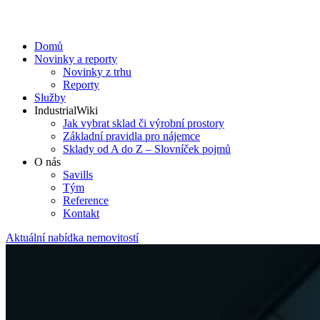
Domů
Novinky a reporty
Novinky z trhu
Reporty
Služby
IndustrialWiki
Jak vybrat sklad či výrobní prostory
Základní pravidla pro nájemce
Sklady od A do Z – Slovníček pojmů
O nás
Savills
Tým
Reference
Kontakt​
Aktuální nabídka nemovitostí