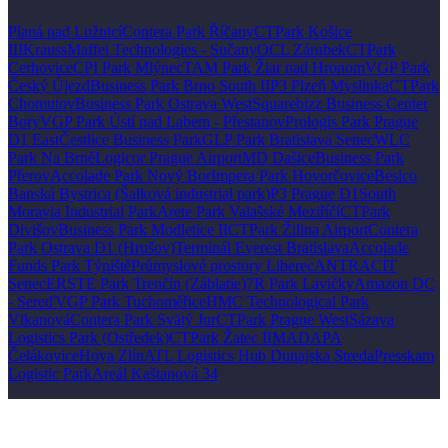
Planá nad Lužnicí
Contera Park Říčany
CTPark Košice
III
KraussMaffei Technologies - Sučany
OCL Zárubek
CTPark
Cerhovice
CPI Park Mlýnec
TAM Park Žiar nad Hronom
VGP Park
Český Újezd
Business Park Brno South II
P3 Plzeň Myslinka
CTPark
Chomutov
Business Park Ostrava West
Squarebizz Business Center
Bory
VGP Park Ústí nad Labem - Přestanov
Prologis Park Prague
D1 East
Čestlice Business Park
GLP Park Bratislava Senec
WLC
Park Na Brně
Logicor Prague Airport
MD Dašice
Business Park
Přerov
Accolade Park Nový Bor
Impera Park Hovorčovice
Besico
Banská Bystrica (Šalková industrial park)
P3 Prague D1
South
Moravia Industrial Park
Arete Park Valašské Meziříčí
CTPark
Divišov
Business Park Modletice II
CTPark Žilina Airport
Contera
Park Ostrava D1 (Hrušov)
Terminál Everest Bratislava
Accolade
Funds Park Týniště
Průmyslové prostory Liberec
ANTRACIT
Senec
ERSTE Park Trenčín (Záblatie)
7R Park Lavičky
Amazon DC
- Sereď
VGP Park Tuchoměřice
HMC Technological Park
Vlkanová
Contera Park Svätý Jur
CTPark Prague West
Sázava
Logistics Park (Ostředek)
CTPark Žatec II
MADAPA
Čelákovice
Hoya Zlín
ATL Logistics Hub Dunajska Streda
Presskam
Logistic Park
Areál Kaštanová 34