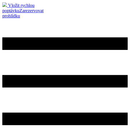
Vložit rychlou
poptávku
Zarezervovat
prohlídku