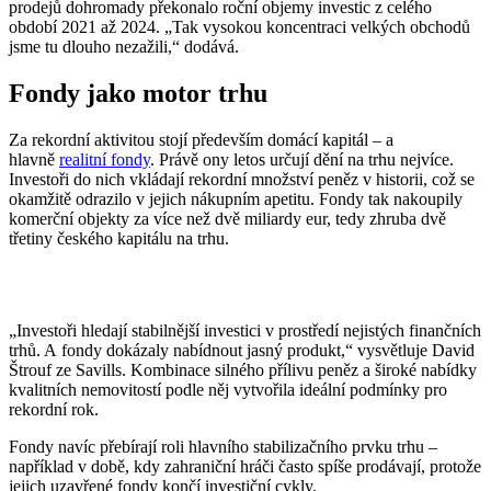
prodejů dohromady překonalo roční objemy investic z celého
období 2021 až 2024. „Tak vysokou koncentraci velkých obchodů
jsme tu dlouho nezažili,“ dodává.
Fondy jako motor trhu
Za rekordní aktivitou stojí především domácí kapitál – a
hlavně
realitní fondy
. Právě ony letos určují dění na trhu nejvíce.
Investoři do nich vkládají rekordní množství peněz v historii, což se
okamžitě odrazilo v jejich nákupním apetitu. Fondy tak nakoupily
komerční objekty za více než dvě miliardy eur, tedy zhruba dvě
třetiny českého kapitálu na trhu.
„Investoři hledají stabilnější investici v prostředí nejistých finančních
trhů. A fondy dokázaly nabídnout jasný produkt,“ vysvětluje David
Štrouf ze Savills. Kombinace silného přílivu peněz a široké nabídky
kvalitních nemovitostí podle něj vytvořila ideální podmínky pro
rekordní rok.
Fondy navíc přebírají roli hlavního stabilizačního prvku trhu –
například v době, kdy zahraniční hráči často spíše prodávají, protože
jejich uzavřené fondy končí investiční cykly.