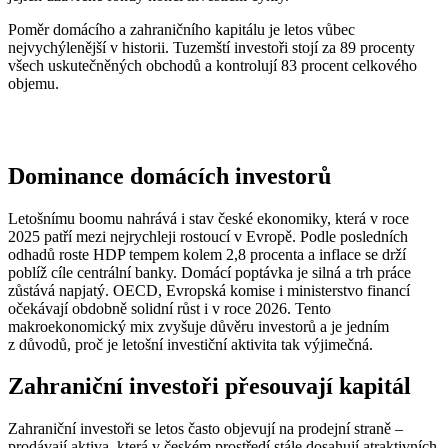
Poměr domácího a zahraničního kapitálu je letos vůbec
nejvychýlenější v historii. Tuzemští investoři stojí za 89 procenty
všech uskutečněných obchodů a kontrolují 83 procent celkového
objemu.
Dominance domácích investorů
Letošnímu boomu nahrává i stav české ekonomiky, která v roce
2025 patří mezi nejrychleji rostoucí v Evropě. Podle posledních
odhadů roste HDP tempem kolem 2,8 procenta a inflace se drží
poblíž cíle centrální banky. Domácí poptávka je silná a trh práce
zůstává napjatý. OECD, Evropská komise i ministerstvo financí
očekávají obdobně solidní růst i v roce 2026. Tento
makroekonomický mix zvyšuje důvěru investorů a je jedním
z důvodů, proč je letošní investiční aktivita tak výjimečná.
Zahraniční investoři přesouvají kapitál
Zahraniční investoři se letos často objevují na prodejní straně –
prodávají aktiva, která v českém prostředí stále dosahují atraktivních