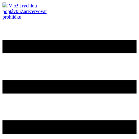
Vložit rychlou
poptávku
Zarezervovat
prohlídku