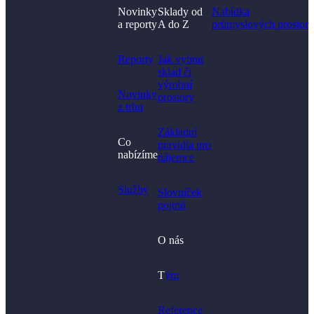
Novinky
Sklady od
Nabídka
a reporty
A do Z
průmyslových prostor
Nenašli jste, co jste
hledali?
Reporty
Jak vybrat
sklad či
výrobní
Novinky
prostory​
z trhu
Základní
Co
pravidla pro
nabízíme
nájemce
Služby
Slovníček
pojmů
O nás
T
ým
Reference