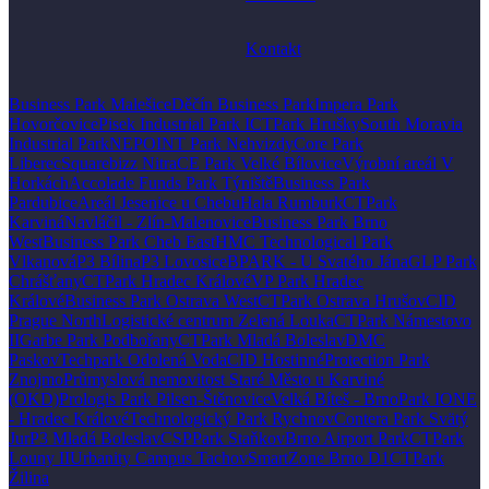
Kontakt
Business Park Malešice
Děčín Business Park
Impera Park
Hovorčovice
Pisek Industrial Park I
CTPark Hrušky
South Moravia
Industrial Park
NEPOINT Park Nehvizdy
Core Park
Liberec
Squarebizz Nitra
CE Park Velké Bílovice
Výrobní areál V
Horkách
Accolade Funds Park Týniště
Business Park
Pardubice
Areál Jesenice u Chebu
Hala Rumburk
CTPark
Karviná
Navláčil - Zlín-Malenovice
Business Park Brno
West
Business Park Cheb East
HMC Technological Park
Vlkanová
P3 Bílina
P3 Lovosice
BPARK - U Svatého Jána
GLP Park
Chrášťany
CTPark Hradec Králové
VP Park Hradec
Králové
Business Park Ostrava West
CTPark Ostrava Hrušov
CID
Prague North
Logistické centrum Zelená Louka
CTPark Námestovo
II
Garbe Park Podbořany
CTPark Mladá Boleslav
DMC
Paskov
Techpark Odolená Voda
CID Hostinné
Protection Park
Znojmo
Průmyslová nemovitost Staré Město u Karviné
(OKD)
Prologis Park Pilsen-Štěnovice
Velká Bíteš - BrnoPark I
ONE
- Hradec Králové
Technologický Park Rychnov
Contera Park Svätý
Jur
P3 Mladá Boleslav
CSPPark Staňkov
Brno Airport Park
CTPark
Louny II
Urbanity Campus Tachov
SmartZone Brno D1
CTPark
Žilina