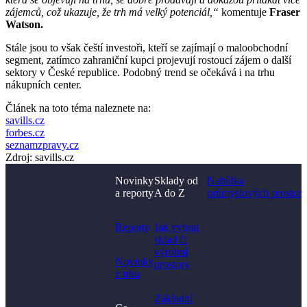
zájemců, což ukazuje, že trh má velký potenciál,“
komentuje
Fraser
Watson.
Stále jsou to však čeští investoři, kteří se zajímají o maloobchodní
segment, zatímco zahraniční kupci projevují rostoucí zájem o další
sektory v České republice. Podobný trend se očekává i na trhu
nákupních center.
Článek na toto téma naleznete na:
savills.cz
forbes.cz
seznamzpravy.cz
Zdroj: savills.cz
Novinky
Sklady od
Nabídka
a reporty
A do Z
průmyslových prostor
Nenašli jste, co jste
hledali?
Reporty
Jak vybrat
sklad či
výrobní
Novinky
prostory​
z trhu
Základní