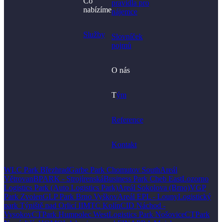
Co
pravidla pro
nabízíme
nájemce
Služby
Slovníček
pojmů
O nás
T
ým
Reference
Kontakt
WLC Park Březhrad
Garbe Park Chomutov South
Areál
Větrovan
BPARK - Strojírenská
Business Park Cheb East
Lozorno
Logistics Park (Auto Logistics Park)
Areál Sokolova (Brno)
VGP
Park Zvolen
GLP Park Brno Vyškov
Areál EPL - Louny
Logistický
park Týniště nad Orlicí II
MTC Kolín
CID Náchod -
Vysokov
CTPark Humpolec West
Logistics Park Nošovice
CTPark