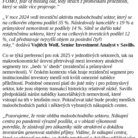
FOMO, fear of missing out, tedy strach z promeškání příležitosti,
který se stále více projevuje.”
„V roce 2024 vedl investiční aktivitu maloobchodní sektor, který se
na celkovém objemu podílel 35 %. Následovaly kanceláře s 19 % a
průmyslové nemovitosti se podílely 14 %. Silně se dařilo také
rezidenčnímu sektoru, který se na celkových investicích podílel 12
%, což představuje nejvyšší objem za poslední čtyři
roky,“
dodává
Vojtěch Wolf, Senior Investment Analyst v Savills.
Co se týká preferencí pro rok 2025 v jednotlivých sektorech, tak na
makroekonomické úrovni přetrvávají mezi investory atraktivní
segmenty tzv. „beds ‘n’ sheds“ (rezidenční a průmyslové
nemovitosti). V českém kontextu však hraje rezidenční segment pro
institucionální investory menší roli kvůli omezené nabídce
příležitostí. Podobné omezení platí do jisté míry i pro průmyslový
sektor, kde jsou objemy transakcí historicky relativně nízké. Savills
předpokládá nárůst nabídky kancelářských nemovitostí, které
vstoupí na trh v letošním roce. Pokračovat také bude prodej menších
maloobchodních parků i některých vybraných nákupních center
.
„Pozorujeme, že roste obliba maloobchodního sektoru. Nákupní
centra po pandemii výrazně posílila, a v oblasti výkonnosti
potvrdila, že zůstávají pro zákazníky stále atraktivní a dokážou
investorům generovat stabilní příjmy. Vidíme, že nákupní centra,
která se objevují na trhu, se dobře prodávají a dokážou přilákat více