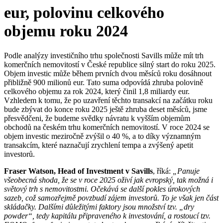
eur, polovinu celkového
objemu roku 2024
Podle analýzy investičního trhu společnosti Savills může mít trh
komerčních nemovitostí v České republice silný start do roku 2025.
Objem investic může během prvních dvou měsíců roku dosáhnout
přibližně 900 milionů eur. Tato suma odpovídá zhruba polovině
celkového objemu za rok 2024, který činil 1,8 miliardy eur.
Vzhledem k tomu, že po uzavření těchto transakcí na začátku roku
bude zbývat do konce roku 2025 ještě zhruba deset měsíců, jsme
přesvědčeni, že budeme svědky návratu k vyšším objemům
obchodů na českém trhu komerčních nemovitostí. V roce 2024 se
objem investic meziročně zvýšil o 40 %, a to díky významným
transakcím, které naznačují zrychlení tempa a zvýšený apetit
investorů.
Fraser Watson, Head of Investment v Savills
, říká:
„Panuje
všeobecná shoda, že se v roce 2025 oživí jak evropský, tak možná i
světový trh s nemovitostmi. Očekává se další pokles úrokových
sazeb, což samozřejmě povzbudí zájem investorů. To je však jen část
skládačky. Dalšími důležitými faktory jsou množství tzv. „dry
powder“, tedy kapitálu připraveného k investování, a rostoucí tzv.