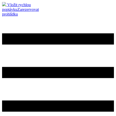
Vložit rychlou
poptávku
Zarezervovat
prohlídku