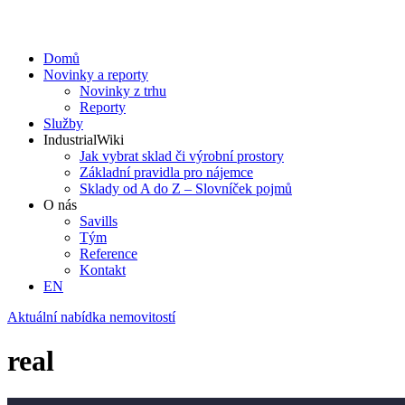
Domů
Novinky a reporty
Novinky z trhu
Reporty
Služby
IndustrialWiki
Jak vybrat sklad či výrobní prostory
Základní pravidla pro nájemce
Sklady od A do Z – Slovníček pojmů
O nás
Savills
Tým
Reference
Kontakt​
EN
Aktuální nabídka nemovitostí
real