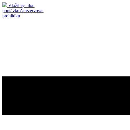
Vložit rychlou
poptávku
Zarezervovat
prohlídku