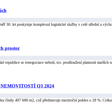
hách
ěř 30. let poskytuje komplexní logistické služby v celé střední a vých
h prostor
ké republice se renegociace neboli, tzv. prodloužení platnosti starších
NEMOVITOSTÍ Q3 2024
oku činily 497 600 m2, což představuje meziroční pokles o 28 %. Celko