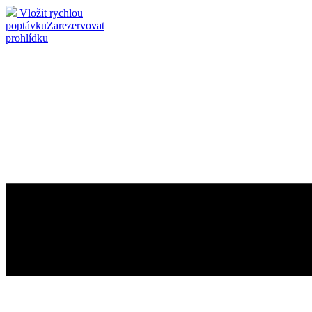
Vložit rychlou
poptávku
Zarezervovat
prohlídku