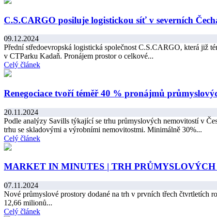
C.S.CARGO posiluje logistickou síť v severních Čec
09.12.2024
Přední středoevropská logistická společnost C.S.CARGO, která již tém
v CTParku Kadaň. Pronájem prostor o celkové...
Celý článek
Renegociace tvoří téměř 40 % pronájmů průmyslovýc
20.11.2024
Podle analýzy Savills týkající se trhu průmyslových nemovitostí v Čes
trhu se skladovými a výrobními nemovitostmi. Minimálně 30%...
Celý článek
MARKET IN MINUTES | TRH PRŮMYSLOVÝCH 
07.11.2024
Nové průmyslové prostory dodané na trh v prvních třech čtvrtletích r
12,66 milionů...
Celý článek