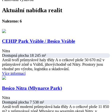
Aktuální nabídka realit
Nalezeno: 6
CEHIP Park Vráble / Besico Vráble
Nitra
Dostupná plocha 18 245 m²
Areál tvoří průmyslové haly třídy A o celkové ploše 50 670 m2 v
průmyslové zóně u Vráblí, jihovýchodně od Nitry. Prostory jsou
vhodné pro výrobu, logistiku a skladování.
Více informací
Besico Nitra (Mlynarce Park)
Nitra
Dostupná plocha 7 538 m²
Areál tvoří moderní průmyslová hala třídy A o celkové ploše 11 850
m2 v průmyslové zóně Mlynárce na severním okraji Nitry, v