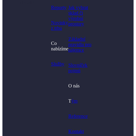
hledali?
Reporty
Jak vybrat
sklad či
výrobní
Novinky
prostory​
z trhu
Základní
Co
pravidla pro
nabízíme
nájemce
Služby
Slovníček
pojmů
O nás
T
ým
Reference
Kontakt