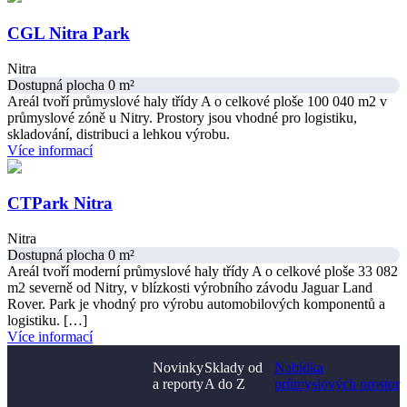
CGL Nitra Park
Nitra
Dostupná plocha 0 m²
Areál tvoří průmyslové haly třídy A o celkové ploše 100 040 m2 v
průmyslové zóně u Nitry. Prostory jsou vhodné pro logistiku,
skladování, distribuci a lehkou výrobu.
Více informací
CTPark Nitra
Nitra
Dostupná plocha 0 m²
Areál tvoří moderní průmyslové haly třídy A o celkové ploše 33 082
m2 severně od Nitry, v blízkosti výrobního závodu Jaguar Land
Rover. Park je vhodný pro výrobu automobilových komponentů a
logistiku. […]
Více informací
Novinky
Sklady od
Nabídka
a reporty
A do Z
průmyslových prostor
Nenašli jste, co jste