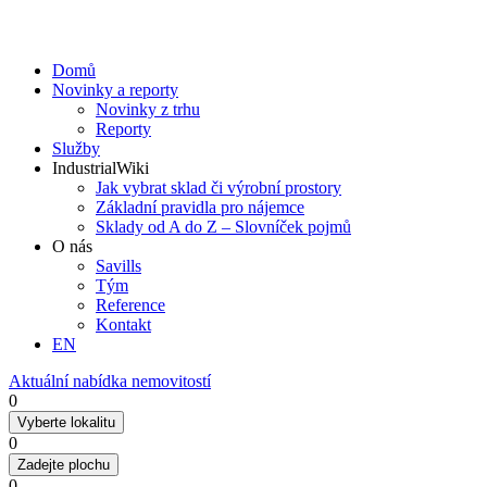
Domů
Novinky a reporty
Novinky z trhu
Reporty
Služby
IndustrialWiki
Jak vybrat sklad či výrobní prostory
Základní pravidla pro nájemce
Sklady od A do Z – Slovníček pojmů
O nás
Savills
Tým
Reference
Kontakt​
EN
Aktuální nabídka nemovitostí
0
Vyberte lokalitu
0
Zadejte plochu
0