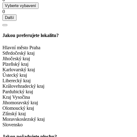
Vyberte vybavení
0
Další
Jakou preferujete lokalitu?
Hlavní město Praha
Středočeský kraj
Jihočeský kraj
Plzeňský kraj
Karlovarský kraj
Ústecký kraj
Liberecký kraj
Královehradecký kraj
Pardubický kraj
Kraj Vysočina
Jihomoravský kraj
Olomoucký kraj
Zlínský kraj
Moravskoslezský kraj
Slovensko
Jakou požadujete plochu?