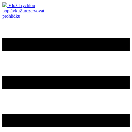
Vložit rychlou
poptávku
Zarezervovat
prohlídku