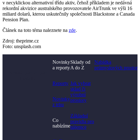
v necyklickou alternativní třídu aktiv, čehož příkladem je nedávná
rekordní akvizice australského provozovatele AirTrunk ve výši 16
miliard dolarů, kterou uskutečnily společnosti Blackstone a Canada
Pension Plan.
Článek na toto téma naleznete na
zde
.
Zdroj: theprime.cz
Foto: unsplash.com
Novinky
Sklady od
Nabídka
a reporty
A do Z
průmyslových prostor
Nenašli jste, co jste
hledali?
Reporty
Jak vybrat
sklad či
výrobní
Novinky
prostory​
z trhu
Základní
Co
pravidla pro
nabízíme
nájemce