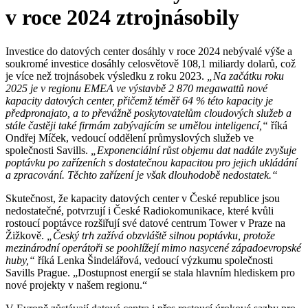
v roce 2024 ztrojnásobily
Investice do datových center dosáhly v roce 2024 nebývalé výše a
soukromé investice dosáhly celosvětově 108,1 miliardy dolarů, což
je více než trojnásobek výsledku z roku 2023.
„Na začátku roku
2025 je v regionu EMEA ve výstavbě 2 870 megawattů nové
kapacity datových center, přičemž téměř 64 % této kapacity je
předpronajato, a to převážně poskytovatelům cloudových služeb a
stále častěji také firmám zabývajícím se umělou inteligencí,“
říká
Ondřej Míček, vedoucí oddělení průmyslových služeb ve
společnosti Savills.
„Exponenciální růst objemu dat nadále zvyšuje
poptávku po zařízeních s dostatečnou kapacitou pro jejich ukládání
a zpracování. Těchto zařízení je však dlouhodobě nedostatek.“
Skutečnost, že kapacity datových center v České republice jsou
nedostatečné, potvrzují i České Radiokomunikace, které kvůli
rostoucí poptávce rozšiřují své datové centrum Tower v Praze na
Žižkově.
„Český trh zažívá obzvláště silnou poptávku, protože
mezinárodní operátoři se poohlížejí mimo nasycené západoevropské
huby,“
říká Lenka Šindelářová, vedoucí výzkumu společnosti
Savills Prague. „Dostupnost energií se stala hlavním hlediskem pro
nové projekty v našem regionu.“