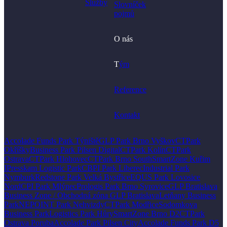
Služby
Slovníček
pojmů
O nás
T
ým
Reference
Kontakt
Accolade Funds Park Týniště
GLP Park Brno Vyškov
CTPark
Okříšky
Business Park Pilsen Digital
CTPark Kolín
CTPark
Ostrava
CTPark Hlohovec
CTPark Brno South
SmartZone Kuřim
I
Presskam Logistic Park
CBPI Park Liberec
Industrial Park
Nymburk
Redstone Park Velká Bystřice
EQUS Park Lovosice
Nord
CPI Park Mlýnec
Prologis Park Brno Syrovice
GLP Bratislava
Business Zone / Obchodná zóna GLP Bratislava
Letňany Business
Park
NEPOINT Park Nehvizdy
CTPark Modřice
Sodomkova
Business Park
Logistics Park Hůry
SmartZone Brno D2
CTPark
Ostrava Poruba
Accolade Park Pilsen City
Accolade Funds Park D5