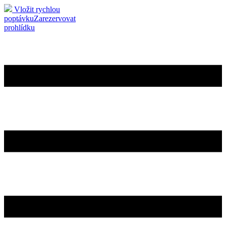
Vložit rychlou
poptávku
Zarezervovat
prohlídku