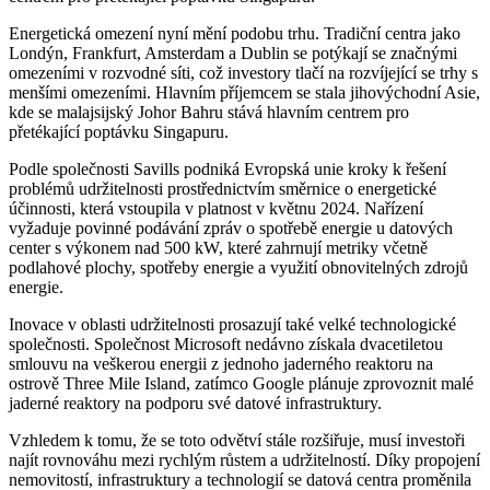
Energetická omezení nyní mění podobu trhu. Tradiční centra jako
Londýn, Frankfurt, Amsterdam a Dublin se potýkají se značnými
omezeními v rozvodné síti, což investory tlačí na rozvíjející se trhy s
menšími omezeními. Hlavním příjemcem se stala jihovýchodní Asie,
kde se malajsijský Johor Bahru stává hlavním centrem pro
přetékající poptávku Singapuru.
Podle společnosti Savills podniká Evropská unie kroky k řešení
problémů udržitelnosti prostřednictvím směrnice o energetické
účinnosti, která vstoupila v platnost v květnu 2024. Nařízení
vyžaduje povinné podávání zpráv o spotřebě energie u datových
center s výkonem nad 500 kW, které zahrnují metriky včetně
podlahové plochy, spotřeby energie a využití obnovitelných zdrojů
energie.
Inovace v oblasti udržitelnosti prosazují také velké technologické
společnosti. Společnost Microsoft nedávno získala dvacetiletou
smlouvu na veškerou energii z jednoho jaderného reaktoru na
ostrově Three Mile Island, zatímco Google plánuje zprovoznit malé
jaderné reaktory na podporu své datové infrastruktury.
Vzhledem k tomu, že se toto odvětví stále rozšiřuje, musí investoři
najít rovnováhu mezi rychlým růstem a udržitelností. Díky propojení
nemovitostí, infrastruktury a technologií se datová centra proměnila