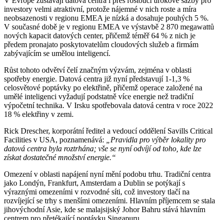
V Evropě zůstávají datová centra i přes rostoucí úrokové sazby pro
investory velmi atraktivní, protože nájemné v nich roste a míra
neobsazenosti v regionu EMEA je nízká a dosahuje pouhých 5 %.
V současné době je v regionu EMEA ve výstavbě 2 870 megawattů
nových kapacit datových center, přičemž téměř 64 % z nich je
předem pronajato poskytovatelům cloudových služeb a firmám
zabývajícím se umělou inteligencí.
Růst tohoto odvětví čelí značným výzvám, zejména v oblasti
spotřeby energie. Datová centra již nyní představují 1-1,3 %
celosvětové poptávky po elektřině, přičemž operace založené na
umělé inteligenci vyžadují podstatně více energie než tradiční
výpočetní technika. V Irsku spotřebovala datová centra v roce 2022
18 % elektřiny v zemi.
Rick Drescher, korporátní ředitel a vedoucí oddělení Savills Critical
Facilities v USA, poznamenává:
„Pravidla pro výběr lokality pro
datová centra byla roztrhána; vše se nyní odvíjí od toho, kde lze
získat dostatečné množství energie.“
Omezení v oblasti napájení nyní mění podobu trhu. Tradiční centra
jako Londýn, Frankfurt, Amsterdam a Dublin se potýkají s
výraznými omezeními v rozvodné síti, což investory tlačí na
rozvíjející se trhy s menšími omezeními. Hlavním příjemcem se stala
jihovýchodní Asie, kde se malajsijský Johor Bahru stává hlavním
centrem pro přetékající poptávku Singapuru.