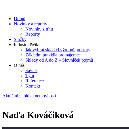
Domů
Novinky a reporty
Novinky z trhu
Reporty
Služby
IndustrialWiki
Jak vybrat sklad či výrobní prostory
Základní pravidla pro nájemce
Sklady od A do Z – Slovníček pojmů
O nás
Savills
Tým
Reference
Kontakt​
Aktuální nabídka nemovitostí
Naďa Kováčiková