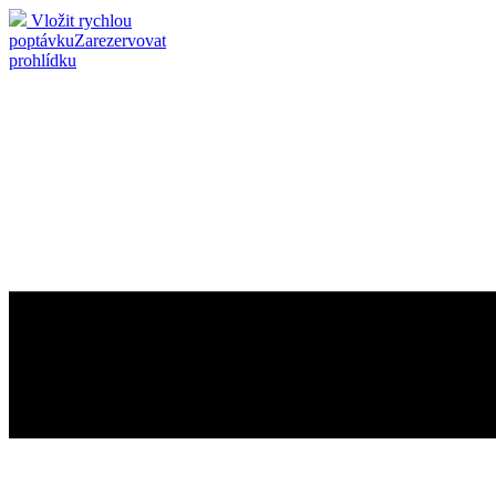
Vložit rychlou
poptávku
Zarezervovat
prohlídku