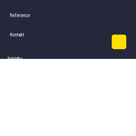
Reference
Kontakt
Nabídka
průmyslových prostor
Flexi Hall Pohořelice