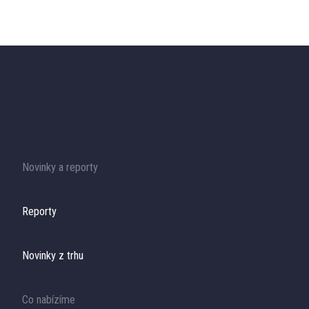
Nenašli jste, co jste hledali?
Novinky a reporty
Reporty
Novinky z trhu
Co nabízíme