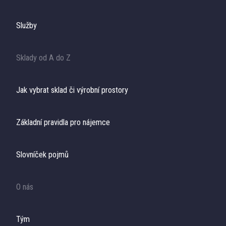
Služby
Sklady od A do Z
Jak vybrat sklad či výrobní prostory​
Základní pravidla pro nájemce
Slovníček pojmů
O nás
T
ým