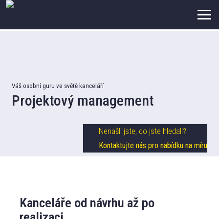
Aktuální nabídka
nemovitostí
Váš osobní guru ve světě kanceláří
Projektový management​
Nenašli jste, co jste hledali?
Kontaktujte nás pro nabídku na míru
Kanceláře od návrhu až po
realizaci