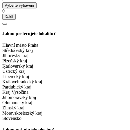
Vyberte vybavení
0
Další
Jakou preferujete lokalitu?
Hlavní město Praha
Středočeský kraj
Jihočeský kraj
Plzeňský kraj
Karlovarský kraj
Ústecký kraj
Liberecký kraj
Královehradecký kraj
Pardubický kraj
Kraj Vysočina
Jihomoravský kraj
Olomoucký kraj
Zlínský kraj
Moravskoslezský kraj
Slovensko
Jakou požadujete plochu?