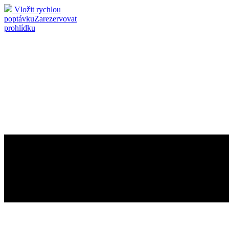
Vložit rychlou
poptávku
Zarezervovat
prohlídku