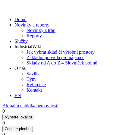
Domů
Novinky a reporty
Novinky z trhu
Reporty
Služby
IndustrialWiki
Jak vybrat sklad či výrobní prostory
Základní pravidla pro nájemce
Sklady od A do Z – Slovníček pojmů
O nás
Savills
Tým
Reference
Kontakt​
EN
Aktuální nabídka nemovitostí
0
Vyberte lokalitu
0
Zadejte plochu
0